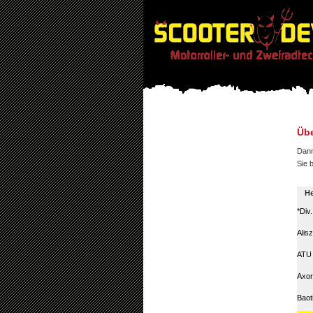
Übe
Dann
Sie 
He
*Div
Alis
ATU
Axor
Baot