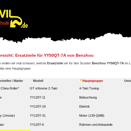
rsicht: Ersatzteile für YY50QT-7A von Benzhou
 wollen wir mal schauen, welche
Ersatzteile
wir für den Scooter
Benzhou YY50QT-7A
im L
bitte eine Hauptgruppe:
rsteller / Marke
Modell
Hauptgruppe
Unt
. China Roller*
GT eXtreme 2-Takt
4-Takt Tuning
ze
YY125T-11
Beleuchtung
YY125T-19
Elektrik
y (Jmstar)
YY125T-31
Motor (139-QMB)
ian
YY125T-6
Rahmen und Anbauteile