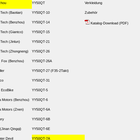
zhou
YY50QT
Verkleidung
 Tech (Baotian)
YY50QT-10
Zubehör
 Tech (Benzhou)
YY50QT-14
Katalog-Download (PDF)
 Tech (Giantco)
YY50QT-15
 Tech (Jinlun)
YY50QT-21
 Tech (Zhongneng)
YY50QT-26
 Fox (Benzhou)
YY50QT-26A
dler
YY50QT-27 (F35-2Takt)
co
YY50QT-31
 EcoBike
YY50QT-5
 Motors (Benzhou)
YY50QT-6
 Motors (Znen)
YY50QT-6A
ory
YY50QT-6B
(Jinan Qingqi)
YY50QT-6E
ter Devil
YY50QT-7A