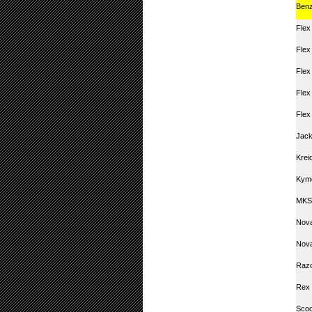
Ben
Flex
Flex
Flex
Flex
Flex
Jack
Krei
Kym
MKS
Nova
Nova
Raz
Rex 
Scoo