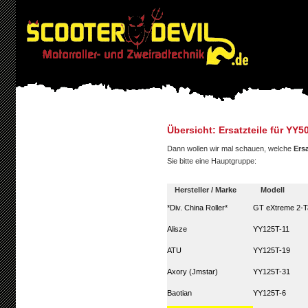
Übersicht: Ersatzteile für Y
Dann wollen wir mal schauen, welche
Ersa
Sie bitte eine Hauptgruppe:
Hersteller / Marke
Modell
*Div. China Roller*
GT eXtreme 2-T
Alisze
YY125T-11
ATU
YY125T-19
Axory (Jmstar)
YY125T-31
Baotian
YY125T-6