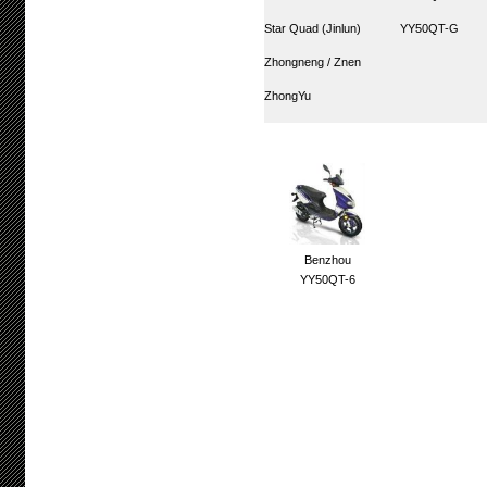
Star Quad (Jinlun)
YY50QT-G
Zhongneng / Znen
ZhongYu
Benzhou
YY50QT-6