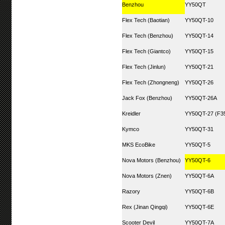
Benzhou
YY50QT
Flex Tech (Baotian)
YY50QT-10
Flex Tech (Benzhou)
YY50QT-14
Flex Tech (Giantco)
YY50QT-15
Flex Tech (Jinlun)
YY50QT-21
Flex Tech (Zhongneng)
YY50QT-26
Jack Fox (Benzhou)
YY50QT-26A
Kreidler
YY50QT-27 (F35
Kymco
YY50QT-31
MKS EcoBike
YY50QT-5
Nova Motors (Benzhou)
YY50QT-6
Nova Motors (Znen)
YY50QT-6A
Razory
YY50QT-6B
Rex (Jinan Qingqi)
YY50QT-6E
Scooter Devil
YY50QT-7A