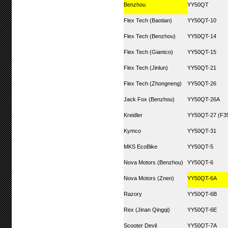
Benzhou
YY50QT
Flex Tech (Baotian)
YY50QT-10
Flex Tech (Benzhou)
YY50QT-14
Flex Tech (Giantco)
YY50QT-15
Flex Tech (Jinlun)
YY50QT-21
Flex Tech (Zhongneng)
YY50QT-26
Jack Fox (Benzhou)
YY50QT-26A
Kreidler
YY50QT-27 (F35
Kymco
YY50QT-31
MKS EcoBike
YY50QT-5
Nova Motors (Benzhou)
YY50QT-6
Nova Motors (Znen)
YY50QT-6A
Razory
YY50QT-6B
Rex (Jinan Qingqi)
YY50QT-6E
Scooter Devil
YY50QT-7A