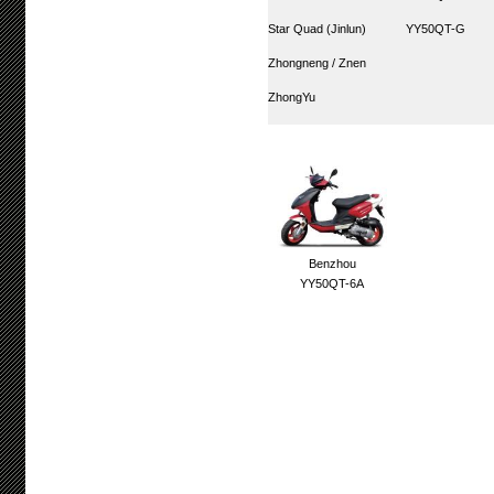
Star Quad (Jinlun)
YY50QT-G
Zhongneng / Znen
ZhongYu
Benzhou
YY50QT-6A