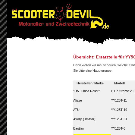
Übersicht: Ersatzteile für Y
Dann wollen wir mal schauen, welche
Ersa
Sie bitte eine Hauptgruppe:
Hersteller / Marke
Modell
*Div. China Roller*
GT eXtreme 2-T
Alisze
YY125T-11
ATU
YY125T-19
Axory (Jmstar)
YY125T-31
Baotian
YY125T-6