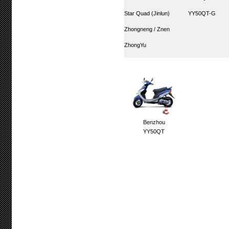
Star Quad (Jinlun)
YY50QT-G
Zhongneng / Znen
ZhongYu
Benzhou
YY50QT