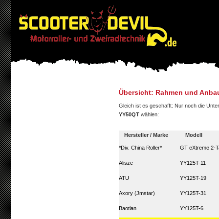
Übersicht: Rahmen und Anbau
Gleich ist es geschafft: Nur noch die Un
YY50QT
wählen:
Hersteller / Marke
Modell
*Div. China Roller*
GT eXtreme 2-T
Alisze
YY125T-11
ATU
YY125T-19
Axory (Jmstar)
YY125T-31
Baotian
YY125T-6