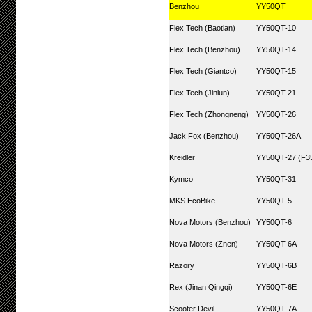
Benzhou
YY50QT
Flex Tech (Baotian)
YY50QT-10
Flex Tech (Benzhou)
YY50QT-14
Flex Tech (Giantco)
YY50QT-15
Flex Tech (Jinlun)
YY50QT-21
Flex Tech (Zhongneng)
YY50QT-26
Jack Fox (Benzhou)
YY50QT-26A
Kreidler
YY50QT-27 (F35
Kymco
YY50QT-31
MKS EcoBike
YY50QT-5
Nova Motors (Benzhou)
YY50QT-6
Nova Motors (Znen)
YY50QT-6A
Razory
YY50QT-6B
Rex (Jinan Qingqi)
YY50QT-6E
Scooter Devil
YY50QT-7A