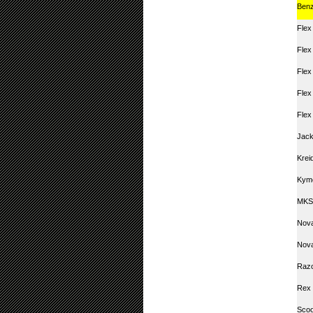
Ben
Flex
Flex
Flex
Flex
Flex
Jack
Krei
Kym
MKS
Nova
Nova
Raz
Rex 
Scoo