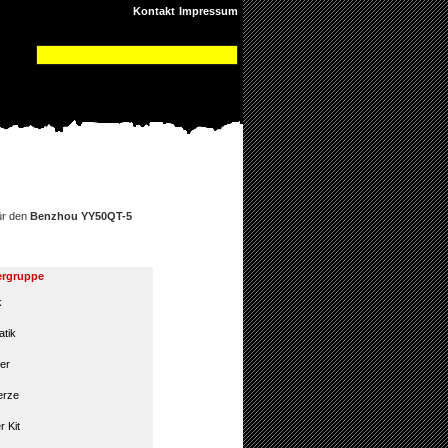
Kontakt
Impressum
ür den
Benzhou YY50QT-5
ergruppe
k
atik
er
erze
r Kit