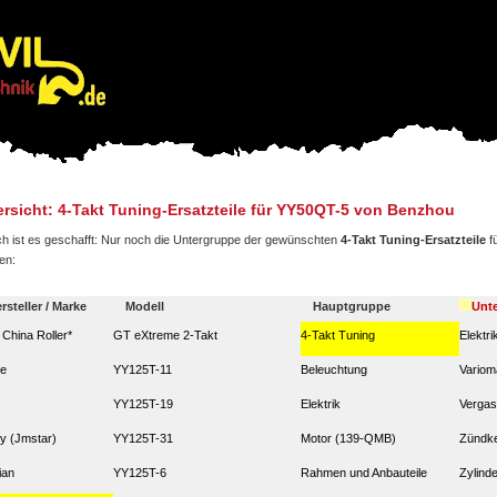
rsicht: 4-Takt Tuning-Ersatzteile für YY50QT-5 von Benzhou
ch ist es geschafft: Nur noch die Untergruppe der gewünschten
4-Takt Tuning-Ersatzteile
f
en:
rsteller / Marke
Modell
Hauptgruppe
Unt
. China Roller*
GT eXtreme 2-Takt
4-Takt Tuning
Elektri
ze
YY125T-11
Beleuchtung
Variom
YY125T-19
Elektrik
Vergas
y (Jmstar)
YY125T-31
Motor (139-QMB)
Zündk
ian
YY125T-6
Rahmen und Anbauteile
Zylinde