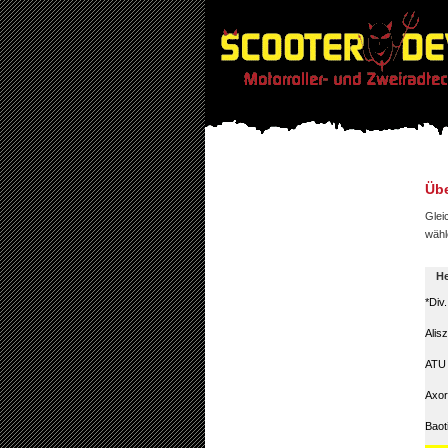
Übe
Glei
wähl
He
*Div
Alis
ATU
Axor
Baot