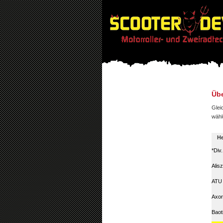
Übe
Glei
wähl
He
*Div
Alis
ATU
Axor
Baot