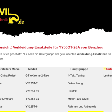
rsicht: Verkleidung-Ersatzteile für YY50QT-26A von Benzhou
ch ist es geschafft: Nur noch die Untergruppe der gewünschten
Verkleidung-Ersatzteile
für
en:
rsteller / Marke
Modell
Hauptgruppe
Unt
. China Roller*
GT eXtreme 2-Takt
4-Takt Tuning
Lenker
ze
YY125T-11
Beleuchtung
YY125T-19
Elektrik
y (Jmstar)
YY125T-31
Motor (139-QMB)
ian
YY125T-6
Rahmen und Anbauteile