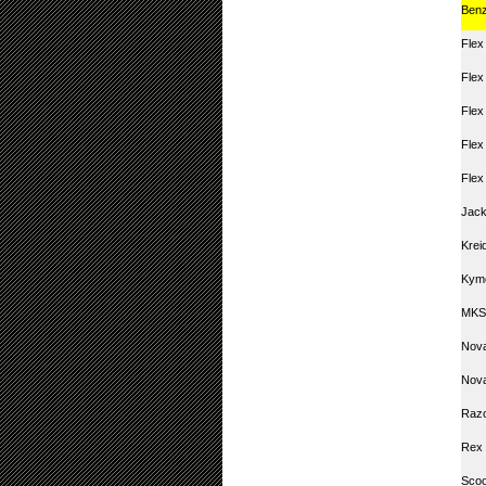
Ben
Flex
Flex
Flex
Flex
Flex
Jack
Krei
Kym
MKS
Nova
Nova
Raz
Rex 
Scoo