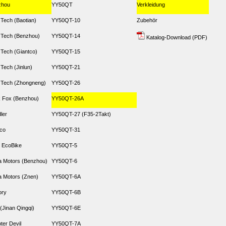
zhou
YY50QT
Verkleidung
 Tech (Baotian)
YY50QT-10
Zubehör
 Tech (Benzhou)
YY50QT-14
Katalog-Download (PDF)
 Tech (Giantco)
YY50QT-15
 Tech (Jinlun)
YY50QT-21
 Tech (Zhongneng)
YY50QT-26
 Fox (Benzhou)
YY50QT-26A
dler
YY50QT-27 (F35-2Takt)
co
YY50QT-31
 EcoBike
YY50QT-5
 Motors (Benzhou)
YY50QT-6
 Motors (Znen)
YY50QT-6A
ory
YY50QT-6B
(Jinan Qingqi)
YY50QT-6E
ter Devil
YY50QT-7A