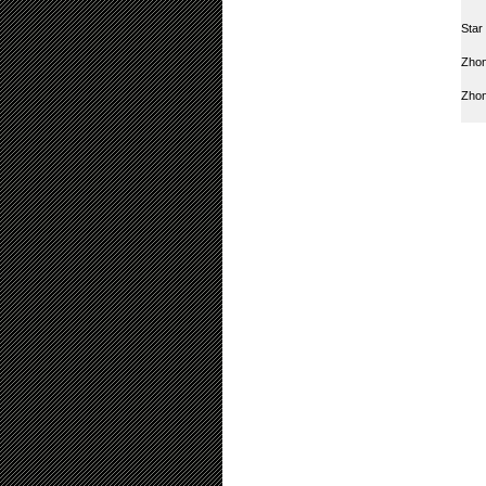
Star
Zhon
Zho