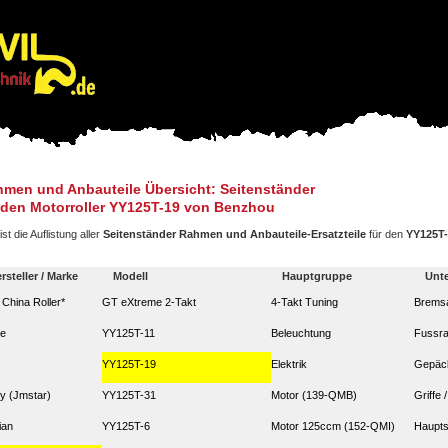
men und Anbauteile Übersicht: Seitenständer
 den Motorroller YY125T-19 von Benzhou
ist die Auflistung aller
Seitenständer Rahmen und Anbauteile-Ersatzteile
für den
YY125T-
rsteller / Marke
Modell
Hauptgruppe
Unt
. China Roller*
GT eXtreme 2-Takt
4-Takt Tuning
Bremsa
ze
YY125T-11
Beleuchtung
Fussra
YY125T-19
Elektrik
Gepäck
y (Jmstar)
YY125T-31
Motor (139-QMB)
Griffe
ian
YY125T-6
Motor 125ccm (152-QMI)
Haupts