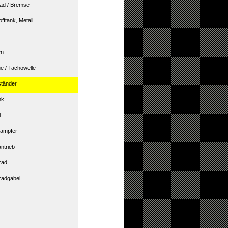
rad / Bremse
offtank, Metall
en
ge / Tachowelle
ständer
nk
l
ämpfer
ntrieb
rad
radgabel