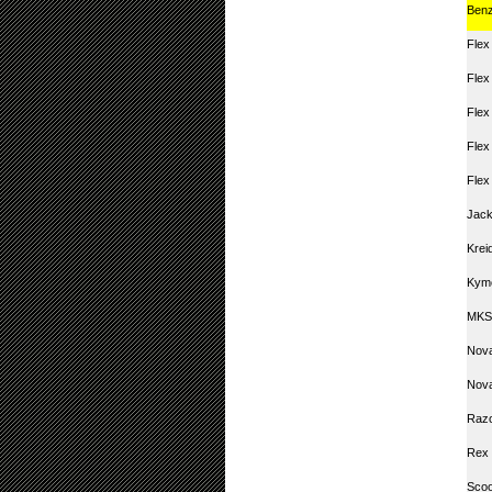
Ben
Flex
Flex
Flex
Flex
Flex
Jack
Krei
Kym
MKS
Nova
Nova
Raz
Rex 
Scoo