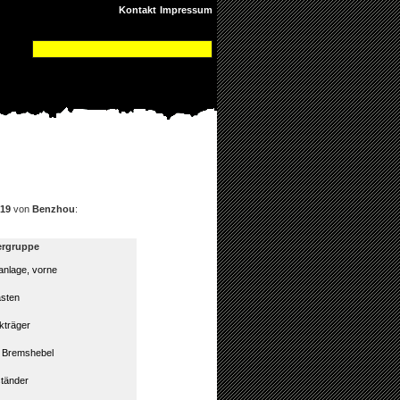
Kontakt
Impressum
19
von
Benzhou
:
ergruppe
nlage, vorne
sten
träger
 / Bremshebel
tänder