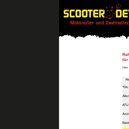
Rah
für
Hier 
He
*Div
Alis
ATU
Axor
Baot