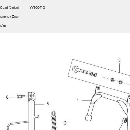
 Quad (Jinlun)
YY50QT-G
gneng / Znen
ngYu