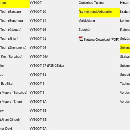
zhou
YY50QT
Optisches Tuning
Hinter
 Tech (Baotian)
YY50QT-10
Rahmen und Anbauteile
Kraftst
 Tech (Benzhou)
YY50QT-14
Verkleidung
Lenker
 Tech (Giantco)
YY50QT-15
Zubehör
Rahm
 Tech (Jinlun)
YY50QT-21
Seilzü
Katalog-Download (PDF)
 Tech (Zhongneng)
YY50QT-26
Seiten
 Fox (Benzhou)
YY50QT-26A
Sitzba
dler
YY50QT-27 (F35-2Takt)
Spiege
co
YY50QT-31
Stossd
 EcoBike
YY50QT-5
Tachoa
 Motors (Benzhou)
YY50QT-6
Vorder
 Motors (Znen)
YY50QT-6A
Vorder
ory
YY50QT-6B
(Jinan Qingqi)
YY50QT-6E
ter Devil
YY50QT-7A