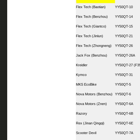
Flex Tech (Baotian)
YY50QT-10
Flex Tech (Benzhou)
YY50QT-14
Flex Tech (Giantco)
YY50QT-15
Flex Tech (Jinlun)
YY50QT-21
Flex Tech (Zhongneng)
YY50QT-26
Jack Fox (Benzhou)
YY50QT-26A
Kreidler
YY50QT-27 (F35
Kymco
YY50QT-31
MKS EcoBike
YY50QT-5
Nova Motors (Benzhou)
YY50QT-6
Nova Motors (Znen)
YY50QT-6A
Razory
YY50QT-6B
Rex (Jinan Qingqi)
YY50QT-6E
Scooter Devil
YY50QT-7A