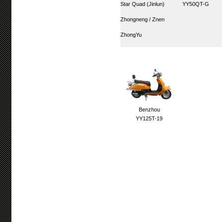
Star Quad (Jinlun)
YY50QT-G
Zhongneng / Znen
ZhongYu
Benzhou
YY125T-19