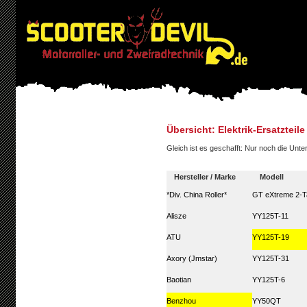
Übersicht: Elektrik-Ersatztei
Gleich ist es geschafft: Nur noch die Un
Hersteller / Marke
Modell
*Div. China Roller*
GT eXtreme 2-T
Alisze
YY125T-11
ATU
YY125T-19
Axory (Jmstar)
YY125T-31
Baotian
YY125T-6
Benzhou
YY50QT