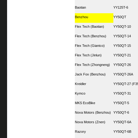
Baotian
YY125T-6
Benzhou
YY50QT
Flex Tech (Baotian)
YY50QT-10
Flex Tech (Benzhou)
YY50QT-14
Flex Tech (Giantco)
YY50QT-15
Flex Tech (Jinlun)
YY50QT-21
Flex Tech (Zhongneng)
YY50QT-26
Jack Fox (Benzhou)
YY50QT-26A
Kreidler
YY50QT-27 (F35
Kymco
YY50QT-31
MKS EcoBike
YY50QT-5
Nova Motors (Benzhou)
YY50QT-6
Nova Motors (Znen)
YY50QT-6A
Razory
YY50QT-6B