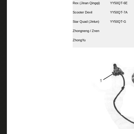
Rex (Jinan Qingqi)
YY50QT-6E
Scooter Devil
YY50QT-7A
Star Quad (Jinlun)
YY50QT-G
Zhongneng / Znen
ZhongYu