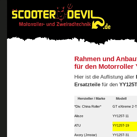
Rahmen und Anbaute
für den Motorrolle
Hier ist die Auflistung aller
Ersatzteile
für den
YY125T
Hersteller / Marke
Modell
*Div. China Roller*
GT eXtreme 2-T
Alisze
YY125T-11
ATU
YY125T-19
Axory (Jmstar)
YY125T-31