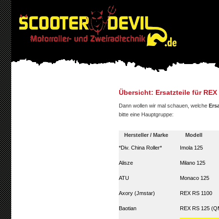
Übersicht: Ersatzteile für RE
Dann wollen wir mal schauen, welche
Ersa
bitte eine Hauptgruppe:
Hersteller / Marke
Modell
*Div. China Roller*
Imola 125
Alisze
Milano 125
ATU
Monaco 125
Axory (Jmstar)
REX RS 1100
Baotian
REX RS 125 (Q