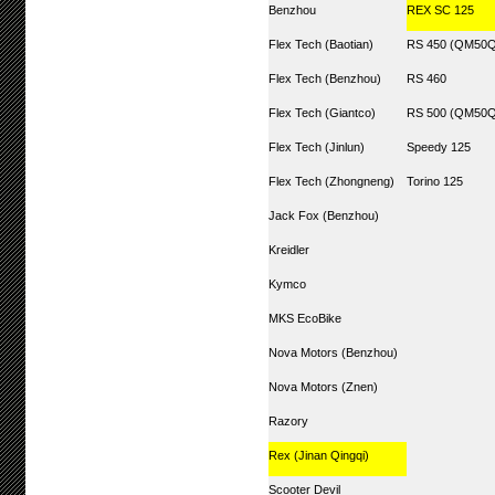
Benzhou
REX SC 125
Flex Tech (Baotian)
RS 450 (QM50Q
Flex Tech (Benzhou)
RS 460
Flex Tech (Giantco)
RS 500 (QM50Q
Flex Tech (Jinlun)
Speedy 125
Flex Tech (Zhongneng)
Torino 125
Jack Fox (Benzhou)
Kreidler
Kymco
MKS EcoBike
Nova Motors (Benzhou)
Nova Motors (Znen)
Razory
Rex (Jinan Qingqi)
Scooter Devil