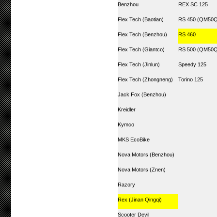
Benzhou
REX SC 125
Flex Tech (Baotian)
RS 450 (QM50Q
Flex Tech (Benzhou)
RS 460
Flex Tech (Giantco)
RS 500 (QM50Q
Flex Tech (Jinlun)
Speedy 125
Flex Tech (Zhongneng)
Torino 125
Jack Fox (Benzhou)
Kreidler
Kymco
MKS EcoBike
Nova Motors (Benzhou)
Nova Motors (Znen)
Razory
Rex (Jinan Qingqi)
Scooter Devil