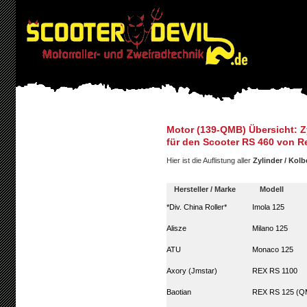
Motor (139-QMB) Übersicht: Z
für den Scooter RS 460 von R
Hier ist die Auflistung aller
Zylinder / Kol
Hersteller / Marke
Modell
*Div. China Roller*
Imola 125
Alisze
Milano 125
ATU
Monaco 125
Axory (Jmstar)
REX RS 1100
Baotian
REX RS 125 (Q