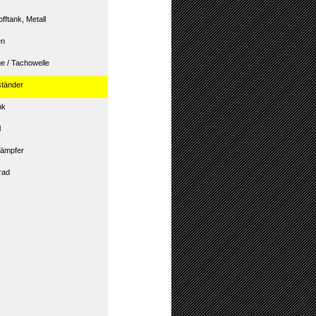
offtank, Metall
en
ge / Tachowelle
ständer
nk
l
ämpfer
rad