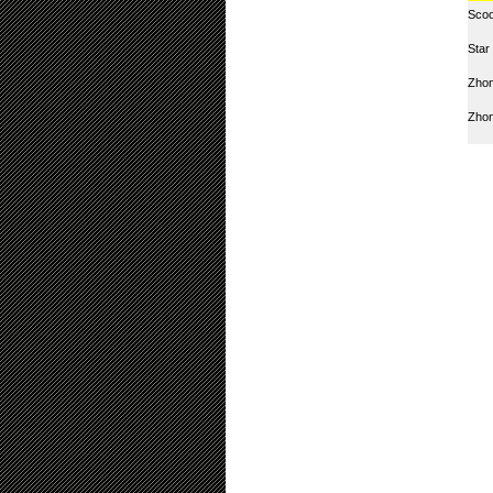
Scoo
Star
Zhon
Zho