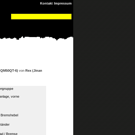
Kontakt
Impressum
(QM50QT-6)
von
Rex (Jinan
ergruppe
nlage, vorne
 / Bremshebel
tänder
rad / Bremse