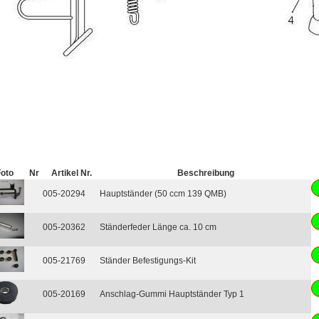
Foto
Nr
Artikel Nr.
Beschreibung
005-20294
Hauptständer (50 ccm 139 QMB)
005-20362
Ständerfeder Länge ca. 10 cm
005-21769
Ständer Befestigungs-Kit
005-20169
Anschlag-Gummi Hauptständer Typ 1