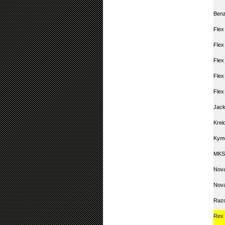
Ben
Flex
Flex
Flex
Flex
Flex
Jack
Krei
Kym
MKS
Nova
Nova
Raz
Rex 