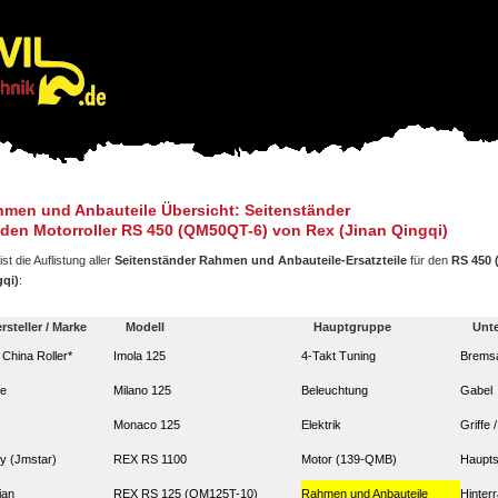
men und Anbauteile Übersicht: Seitenständer
 den Motorroller RS 450 (QM50QT-6) von Rex (Jinan Qingqi)
ist die Auflistung aller
Seitenständer Rahmen und Anbauteile-Ersatzteile
für den
RS 450 
qi)
:
rsteller / Marke
Modell
Hauptgruppe
Unt
. China Roller*
Imola 125
4-Takt Tuning
Bremsa
ze
Milano 125
Beleuchtung
Gabel
Monaco 125
Elektrik
Griffe
y (Jmstar)
REX RS 1100
Motor (139-QMB)
Haupts
ian
REX RS 125 (QM125T-10)
Rahmen und Anbauteile
Hinter