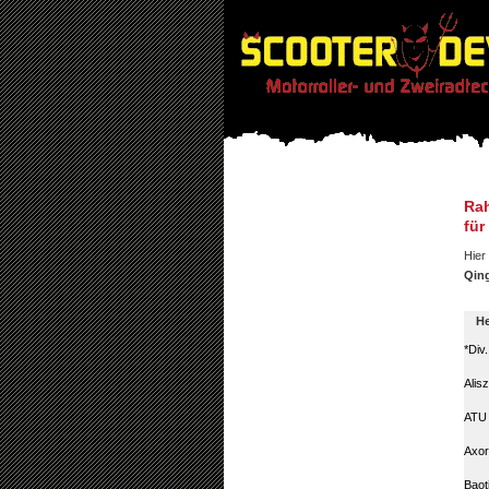
Rah
für
Hier 
Qing
He
*Div
Alis
ATU
Axor
Baot