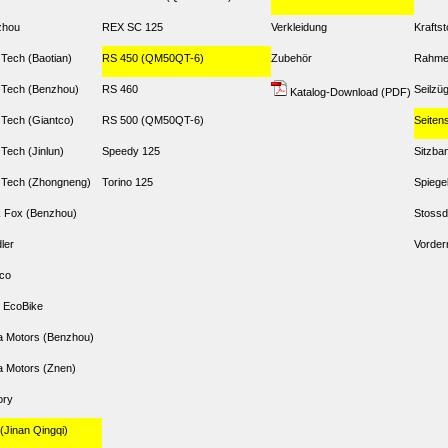
zhou
REX SC 125
Verkleidung
Kraftst
 Tech (Baotian)
RS 450 (QM50QT-6)
Zubehör
Rahm
 Tech (Benzhou)
RS 460
Seilzü
Katalog-Download (PDF)
 Tech (Giantco)
RS 500 (QM50QT-6)
Seiten
 Tech (Jinlun)
Speedy 125
Sitzba
 Tech (Zhongneng)
Torino 125
Spiege
 Fox (Benzhou)
Stossd
dler
Vorder
co
 EcoBike
 Motors (Benzhou)
 Motors (Znen)
ory
(Jinan Qingqi)