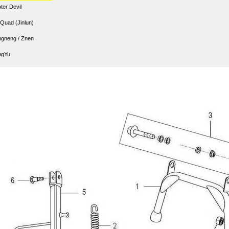
ter Devil
 Quad (Jinlun)
gneng / Znen
ngYu