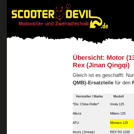
Übersicht: Motor (1
Rex (Jinan Qingqi)
Gleich ist es geschafft: N
QMB)-Ersatzteile
für den
Hersteller / Marke
Modell
*Div. China Roller*
Imola 125
Alisze
Milano 125
ATU
Monaco 125
Axory (Jmstar)
REX RS 1100