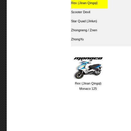
Rex (Jinan Qingqi)
Scooter Devil
Star Quad (Jinlun)
Zhongneng / Znen
ZhongYu
Rex (Jinan Qingqi)
Monaco 125