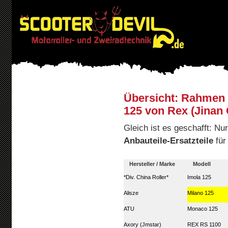
Übersicht: Rahmen u
125 von Rex (Jinan 
Gleich ist es geschafft: N
Anbauteile-Ersatzteile
für
Hersteller / Marke
Modell
*Div. China Roller*
Imola 125
Alisze
Milano 125
ATU
Monaco 125
Axory (Jmstar)
REX RS 1100