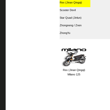
Rex (Jinan Qingqi)
Scooter Devil
Star Quad (Jinlun)
Zhongneng / Znen
ZhongYu
Rex (Jinan Qingqi)
Milano 125