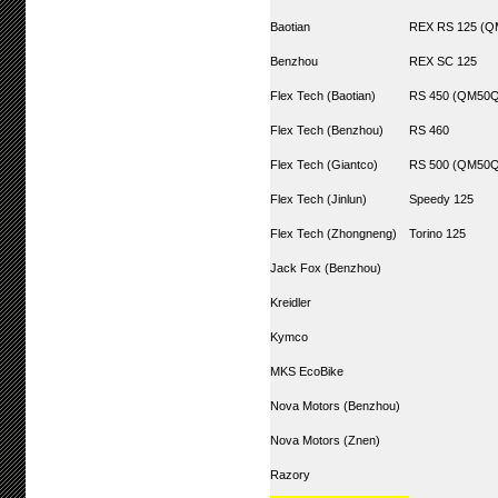
Baotian
REX RS 125 (Q
Benzhou
REX SC 125
Flex Tech (Baotian)
RS 450 (QM50Q
Flex Tech (Benzhou)
RS 460
Flex Tech (Giantco)
RS 500 (QM50Q
Flex Tech (Jinlun)
Speedy 125
Flex Tech (Zhongneng)
Torino 125
Jack Fox (Benzhou)
Kreidler
Kymco
MKS EcoBike
Nova Motors (Benzhou)
Nova Motors (Znen)
Razory