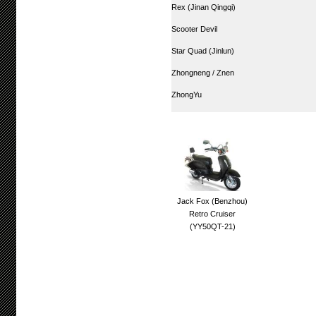
Rex (Jinan Qingqi)
Scooter Devil
Star Quad (Jinlun)
Zhongneng / Znen
ZhongYu
Jack Fox (Benzhou)
Retro Cruiser
(YY50QT-21)