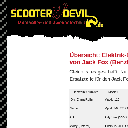
Übersicht: Elektrik-
von Jack Fox (Benz
Gleich ist es geschafft: N
Ersatzteile
für den
Jack F
Hersteller / Marke
Modell
*Div. China Roller*
Apollo 125
Alisze
Apollo 50 (YY5
ATU
City Star (YY50
Axory (Jmstar)
Formula 2000 (