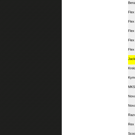
Ben
Flex
Flex
Flex
Flex
Flex
Jack
Krei
Kym
MKS
Nova
Nova
Raz
Rex 
Scoo