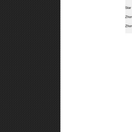
Star
Zhon
Zho