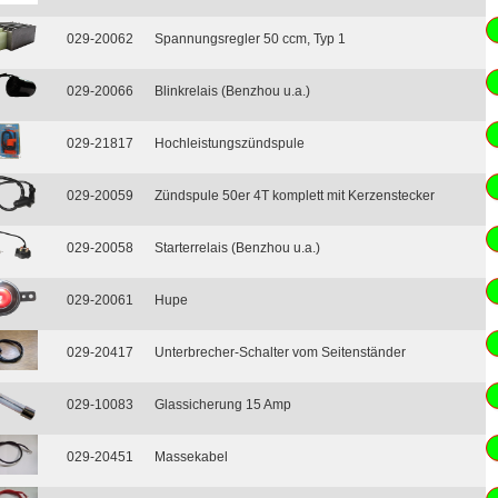
029-20062
Spannungsregler 50 ccm, Typ 1
029-20066
Blinkrelais (Benzhou u.a.)
029-21817
Hochleistungszündspule
029-20059
Zündspule 50er 4T komplett mit Kerzenstecker
029-20058
Starterrelais (Benzhou u.a.)
029-20061
Hupe
029-20417
Unterbrecher-Schalter vom Seitenständer
029-10083
Glassicherung 15 Amp
029-20451
Massekabel