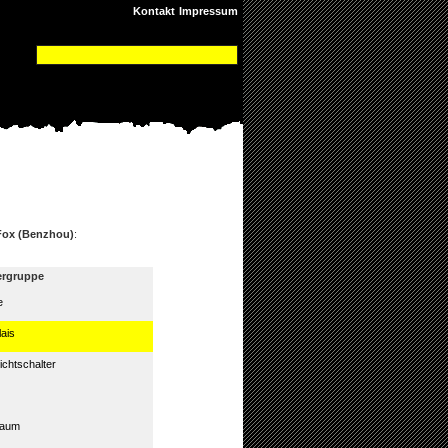
Kontakt
Impressum
Fox (Benzhou)
:
ergruppe
e
lais
ichtschalter
baum