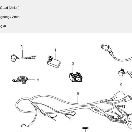
 Quad (Jinlun)
gneng / Znen
ngYu