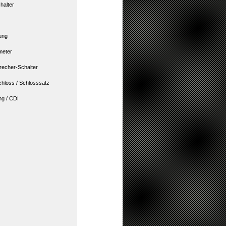
halter
ung
meter
recher-Schalter
hloss / Schlosssatz
g / CDI