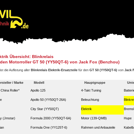
ktrik Übersicht: Blinkrelais
 den Motorroller GT 50 (YY50QT-6) von Jack Fox (Benzhou)
ist die Auflistung aller
Blinkrelais Elektrik-Ersatzteile
für den
GT 50 (YY50QT-6)
von
Jack 
rsteller / Marke
Modell
Hauptgruppe
Unt
. China Roller*
Apollo 125
4-Takt Tuning
Batteri
ze
Apollo 50 (YY50QT-26A)
Beleuchtung
Blinkre
City Star (YY50QT)
Elektrik
Bremsl
y (Jmstar)
Formula 2000 (YY50QT-6A)
Motor (139-QMB)
Hupe
ian
Formula One (YY125T-6)
Rahmen und Anbauteile
Kabel