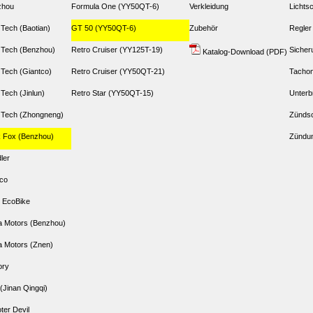
zhou
Formula One (YY50QT-6)
Verkleidung
Lichtsc
 Tech (Baotian)
GT 50 (YY50QT-6)
Zubehör
Regler
 Tech (Benzhou)
Retro Cruiser (YY125T-19)
Sicher
Katalog-Download (PDF)
 Tech (Giantco)
Retro Cruiser (YY50QT-21)
Tacho
 Tech (Jinlun)
Retro Star (YY50QT-15)
Unterb
 Tech (Zhongneng)
Zündsc
 Fox (Benzhou)
Zündun
dler
co
 EcoBike
 Motors (Benzhou)
 Motors (Znen)
ory
(Jinan Qingqi)
ter Devil