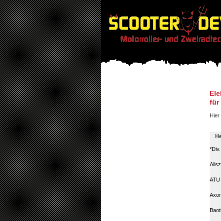
Ele
für
Hier 
He
*Div
Alis
ATU
Axor
Baot