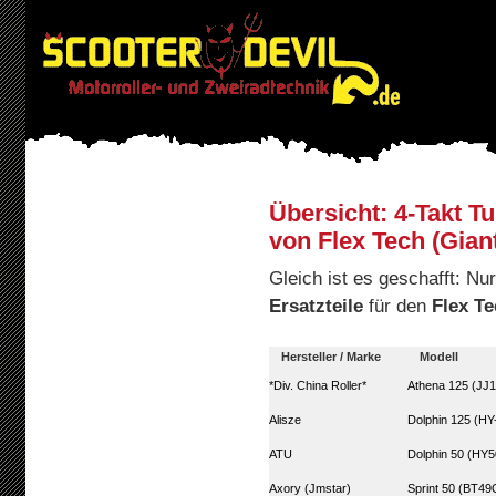
Übersicht: 4-Takt Tu
von Flex Tech (Gian
Gleich ist es geschafft: N
Ersatzteile
für den
Flex Te
Hersteller / Marke
Modell
*Div. China Roller*
Athena 125 (JJ1
Alisze
Dolphin 125 (HY
ATU
Dolphin 50 (HY
Axory (Jmstar)
Sprint 50 (BT49