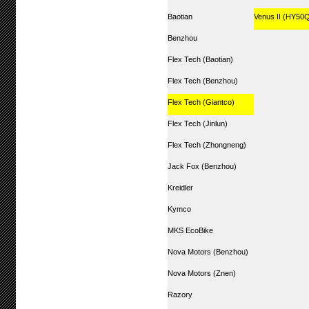
Baotian
Venus II (HY50
Benzhou
Flex Tech (Baotian)
Flex Tech (Benzhou)
Flex Tech (Giantco)
Flex Tech (Jinlun)
Flex Tech (Zhongneng)
Jack Fox (Benzhou)
Kreidler
Kymco
MKS EcoBike
Nova Motors (Benzhou)
Nova Motors (Znen)
Razory