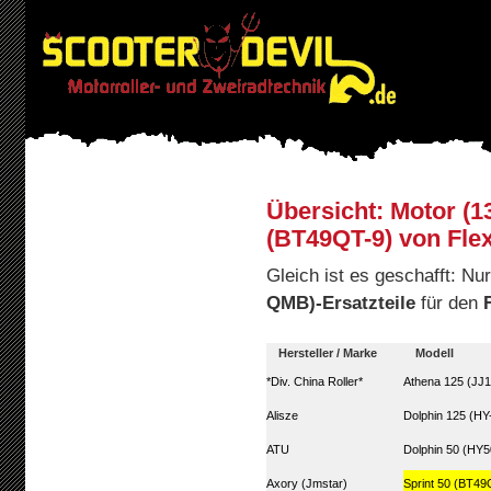
Übersicht: Motor (1
(BT49QT-9) von Flex
Gleich ist es geschafft: N
QMB)-Ersatzteile
für den
Hersteller / Marke
Modell
*Div. China Roller*
Athena 125 (JJ1
Alisze
Dolphin 125 (HY
ATU
Dolphin 50 (HY
Axory (Jmstar)
Sprint 50 (BT49