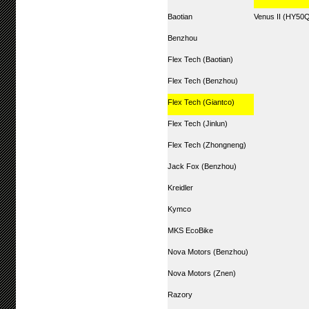
Baotian
Venus II (HY50
Benzhou
Flex Tech (Baotian)
Flex Tech (Benzhou)
Flex Tech (Giantco)
Flex Tech (Jinlun)
Flex Tech (Zhongneng)
Jack Fox (Benzhou)
Kreidler
Kymco
MKS EcoBike
Nova Motors (Benzhou)
Nova Motors (Znen)
Razory