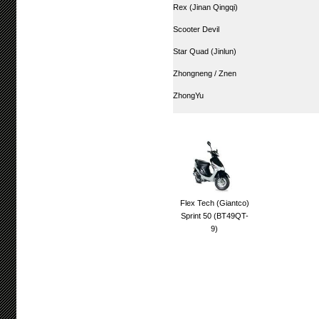
Rex (Jinan Qingqi)
Scooter Devil
Star Quad (Jinlun)
Zhongneng / Znen
ZhongYu
Flex Tech (Giantco)
Sprint 50 (BT49QT-
9)