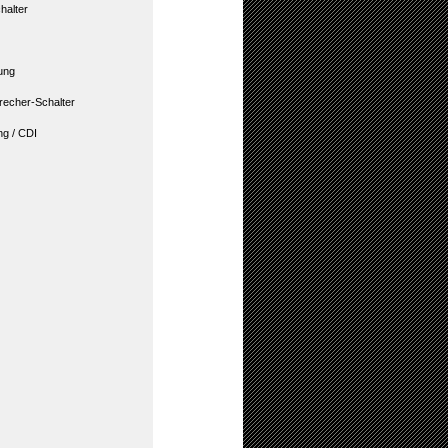
halter
ung
recher-Schalter
g / CDI