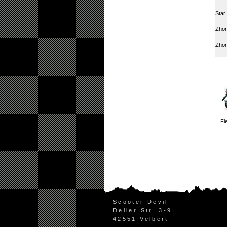
Star
Zhon
Zho
Fl
Scooter Devil
Deller Str. 3-9
42551 Velbert