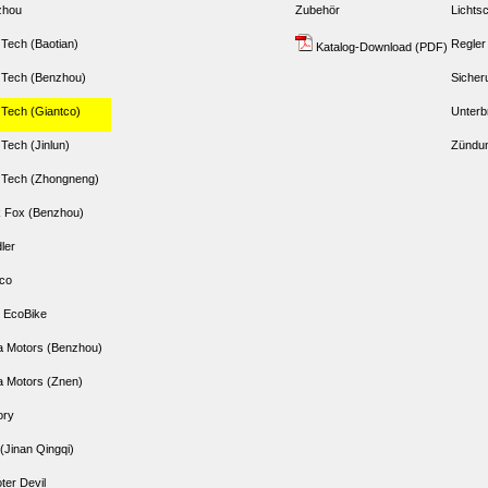
zhou
Zubehör
Lichtsc
 Tech (Baotian)
Regler
Katalog-Download (PDF)
 Tech (Benzhou)
Sicher
 Tech (Giantco)
Unterb
 Tech (Jinlun)
Zündun
 Tech (Zhongneng)
 Fox (Benzhou)
dler
co
 EcoBike
 Motors (Benzhou)
 Motors (Znen)
ory
(Jinan Qingqi)
ter Devil