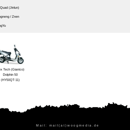
 Quad (Jinlun)
gneng / Znen
ngYu
ex Tech (Giantco)
Dolphin 50
(HY50QT-11)
Mail: mail(at)woogmedia.de