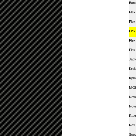
Ben
Flex
Flex
Flex
Flex
Flex
Jack
Krei
Kym
MKS
Nova
Nova
Raz
Rex 
Scoo