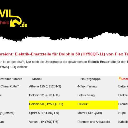
rsicht: Elektrik-Ersatzteile für Dolphin 50 (HY50QT-11) von Flex T
ch ist es geschafft: Nur noch die Untergruppe der gewünschten
Elektrik-Ersatzteile
für den
HY50QT-11)
wählen:
rsteller / Marke
Modell
Hauptgruppe
Unt
. China Roller*
Athena 125 (JJ125T-3)
4-Takt Tuning
Batteri
ze
Dolphin 125 (HY-T-11)
Beleuchtung
Blinkre
Dolphin 50 (HY50QT-11)
Elektrik
Bremsl
y (Jmstar)
Sprint 50 (BT49QT-9)
Motor (139-QMB)
Hupe
ian
Venus II (HY50QT-6)
Rahmen und Anbauteile
Kabel