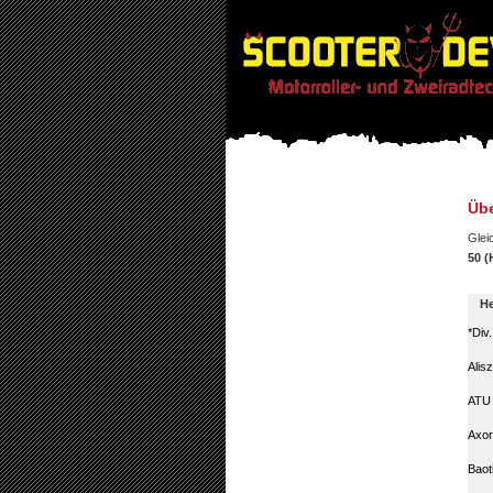
Übe
Glei
50 (
He
*Div
Alis
ATU
Axor
Baot