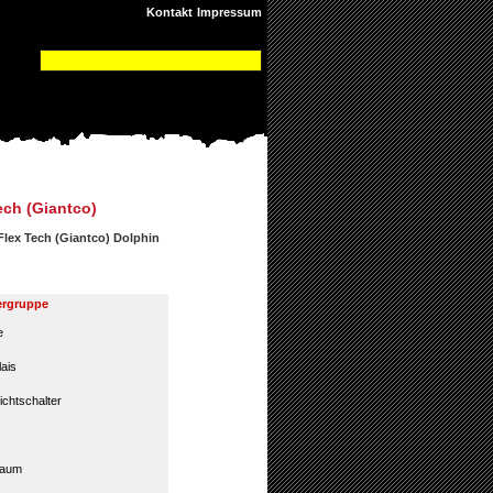
Kontakt
Impressum
ech (Giantco)
Flex Tech (Giantco) Dolphin
ergruppe
e
lais
ichtschalter
baum