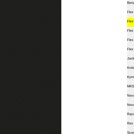
Ben
Flex
Flex
Flex
Flex
Flex
Jack
Krei
Kym
MKS
Nova
Nova
Raz
Rex 
Scoo