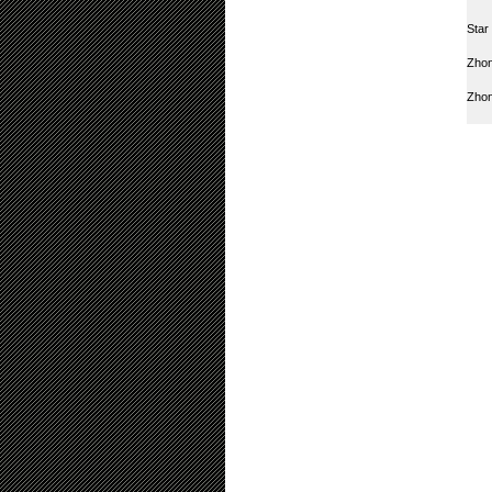
Star
Zhon
Zho