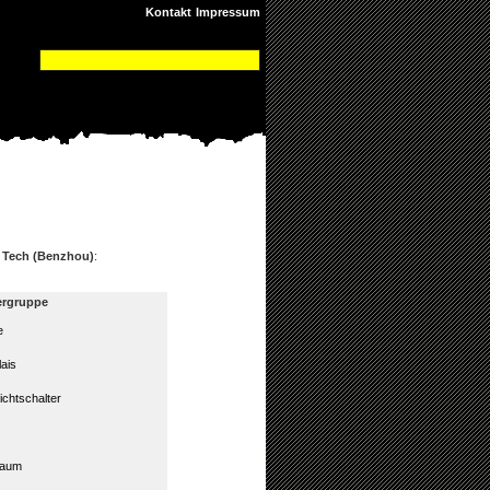
Kontakt
Impressum
 Tech (Benzhou)
:
ergruppe
e
lais
ichtschalter
baum