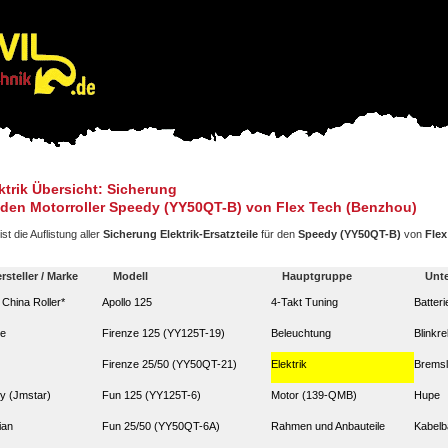
ktrik Übersicht: Sicherung
 den Motorroller Speedy (YY50QT-B) von Flex Tech (Benzhou)
ist die Auflistung aller
Sicherung Elektrik-Ersatzteile
für den
Speedy (YY50QT-B)
von
Flex
rsteller / Marke
Modell
Hauptgruppe
Unt
. China Roller*
Apollo 125
4-Takt Tuning
Batteri
ze
Firenze 125 (YY125T-19)
Beleuchtung
Blinkre
Firenze 25/50 (YY50QT-21)
Elektrik
Bremsl
y (Jmstar)
Fun 125 (YY125T-6)
Motor (139-QMB)
Hupe
ian
Fun 25/50 (YY50QT-6A)
Rahmen und Anbauteile
Kabel