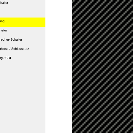
halter
ung
meter
recher-Schalter
hloss / Schlosssatz
g / CDI