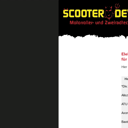
Ele
für
Hier 
He
*Div
Alis
ATU
Axor
Baot