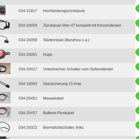
034-21817
Hochleistungszündspule
034-20059
Zündspule 50er 4T komplett mit Kerzenstecker
034-20058
Starterrelais (Benzhou u.a.)
034-20061
Hupe
034-20417
Unterbrecher-Schalter vom Seitenständer
034-10083
Glassicherung 15 Amp
034-20451
Massekabel
034-20457
Batterie-Pluskabel
034-20322
Bremslichtschalter, links