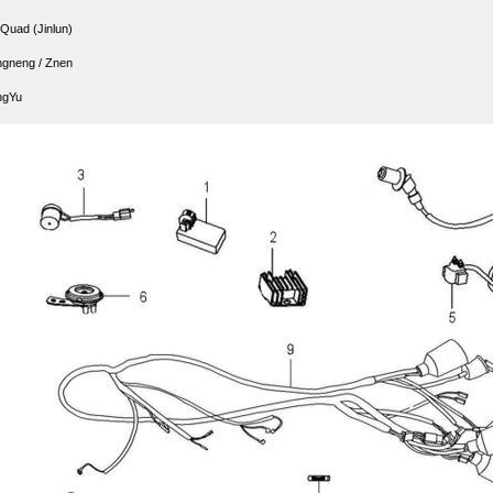
 Quad (Jinlun)
gneng / Znen
ngYu