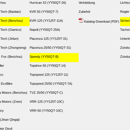
zhou
Hurrican X2 (YY50QT-26)
Verkleidung
Lichtsc
 Tech (Baotian)
KVR 50 (YY50QT-7)
Zubehör
Regler
 Tech (Benzhou)
KVR-125 (YY125T-11A)
Sicher
Katalog-Download (PDF)
 Tech (Giantco)
Napoli (YY50QT-25A)
Tacho
 Tech (Jinlun)
Piacenza 125 (YY125T-31)
Unterb
 Tech (Zhongneng)
Piacenza 25/50 (YY50QT-31)
Zündsc
 Fox (Benzhou)
Speedy (YY50QT-B)
Zündun
dler
Topdrive 50 (YY50QT-14)
co
Topspeed 125 (YY125T-11)
 EcoBike
Topspeed 25/50 (YY50QT-7A)
 Motors (Benzhou)
TVZ 25/50 (YY50QT-C)
 Motors (Znen)
VRR-125 (YY125T-10C)
ory
VRR-50 (YY50QT-10C)
(Jinan Qingqi)
ter Devil